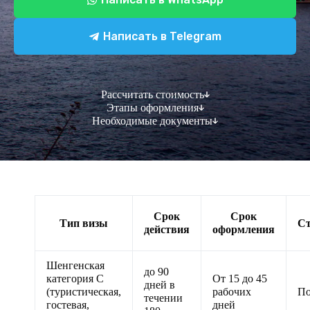
Написать в Telegram
Рассчитать стоимость
Этапы оформления
Необходимые документы
Срок
Срок
Тип визы
Ст
действия
оформления
Шенгенская
до 90
категория C
От 15 до 45
дней в
(туристическая,
рабочих
По
течении
гостевая,
дней