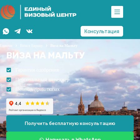
Консультация
Главная
Виза в Европу
Виза на Мальту
ВИЗА НА МАЛЬТУ
Гарантия одобрения
Персональный менеджер
Помощь при отказах
Получить бесплатную консультацию
Написать в WhatsApp