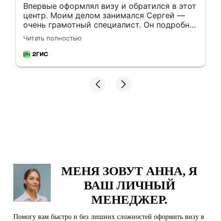
Впервые оформлял визу и обратился в этот
центр. Моим делом занимался Сергей —
очень грамотный специалист. Он подробно
проконсультировал и помог собрать пакет
Читать полностью
документов именно под мой кейс. Приятно
удивило, что меня записали на самое
раннее время. Сергей всегда на связи и
оперативно отвечает на любые вопросы,
даже если я переспрашивал по сто раз.
Подавался 02.02 (в 9:00), а получил визу
уже 12.03! Очень благодарен Сергею за
проделанную работу и помощь. Цены тоже
очень приятные. Если вам нужна виза,
искренне советую это место. Теперь —
только сюда! 🤍🫂
МЕНЯ ЗОВУТ АННА, Я
ВАШ ЛИЧНЫЙ
МЕНЕДЖЕР.
Помогу вам быстро и без лишних сложностей оформить визу в